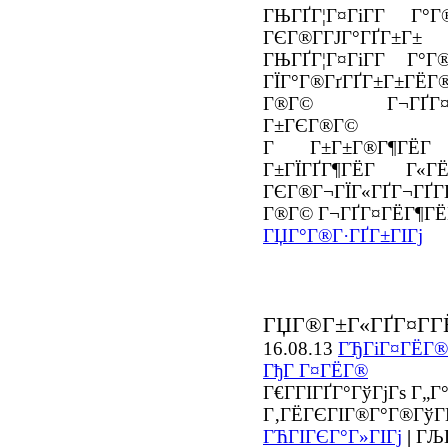
ГЊГҐГ¦Г¤ГіГ­Г Г°Г
ГЄГ®Г­ГЈГ°ГҐГ±Г±
ГЊГҐГ¦Г¤ГіГ­Г Г°Г
ГЇГ°Г®ГґГҐГ±Г±ГЁГ®Г
Г®Г© Г¬ГҐГ¤ГЁ
Г±ГЄГ®Г©
Г Г±Г±Г®Г¶ГЁГ
Г±ГЇГҐГ¶ГЁГ Г«ГЁ
ГЄГ®Г¬ГЇГ«ГҐГ¬ГҐГ
Г®Г© Г¬ГҐГ¤ГЁГ¶ГЁГ
ГЏГ°Г®Г·ГҐГ±ГІГј
ГЏГ®Г±Г«ГҐГ¤Г­Г
16.08.13
ГЂГіГ¤ГЁГ®
ГђГ Г¤ГЁГ®
Г€Г­ГІГҐГ°ГўГјГѕ Г„
Г‚ГЁГЄГІГ®Г°Г®ГўГЁ
ГЋГІГЄГ°Г»ГІГј
|
ГЉГ