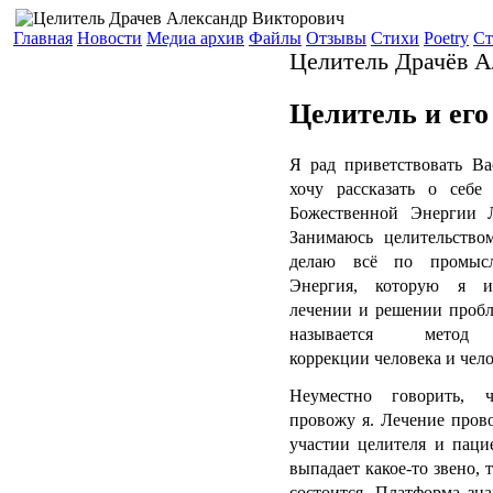
Главная
Новости
Медиа архив
Файлы
Отзывы
Стихи
Poetry
Ст
Целитель Драчёв А
Целитель и его
Я рад приветствовать В
хочу рассказать о себе
Божественной Энергии 
Занимаюсь целительство
делаю всё по промысл
Энергия, которую я и
лечении и решении пробл
называется метод "
коррекции человека и чело
Неуместно говорить, 
провожу я. Лечение пров
участии целителя и паци
выпадает какое-то звено, 
состоится. Платформа зн