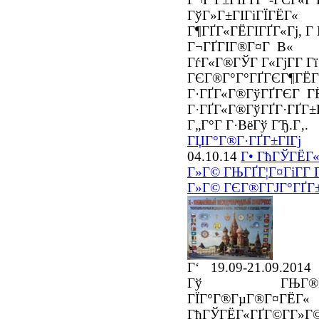
ГўГ»Г±ГІГіГЇГЁГ«
Г¶ГҐГ«ГЁГІГҐГ«Гј, Г
Г¬ГҐГІГ®Г¤Г В«
ГѓГ«Г®ГЎГ Г«ГјГ­Г Гї
ГЄГ®Г°Г°ГҐГЄГ¶ГЁГ
Г·ГҐГ«Г®ГўГҐГЄГ Г
Г·ГҐГ«Г®ГўГҐГ·ГҐГ±
Г„Г°Г Г·ВёГў ГЂ.Г‚.
ГЏГ°Г®Г·ГҐГ±ГІГј
04.10.14
Г• ГћГЎГЁГ
Г»Г© ГЊГҐГ¦Г¤ГіГ­Г 
Г»Г© ГЄГ®Г­ГЈГ°ГҐГ
Г‘ 19.09-21.09.201
Гў ГЊГ®Г±Г
ГЇГ°Г®ГµГ®Г¤Г
ГћГЎГЁГ«ГҐГ©Г­Г»Г