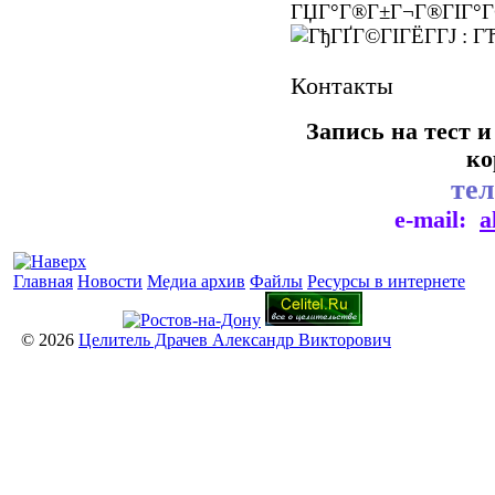
ГЏГ°Г®Г±Г¬Г®ГІГ°Г
Контакты
Запись на тест 
ко
те
e-mail:
a
Главная
Новости
Медиа архив
Файлы
Ресурсы в интернете
© 2026
Целитель Драчев Александр Викторович