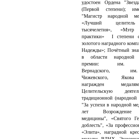
удостоен Ордена "Звезд
(Первой степени); им
"Магистр народной 
«Лучший целитель
тысячелетия», «Мэт
практики» I степени 
золотого наградного комп
Надежды»; Почётный зна
в области народной 
премии: им. Вл
Вернадского, им. А
Чижевского, Якова Г
награжден медал
Целительскую деяте
традиционной (народной
"За успехи в народной ме
лет Возрождение 
медицины", «Святого Ге
доблесть", «За профессио
«Элита», наградной кре
медали: ВДНХ, Эниоинж