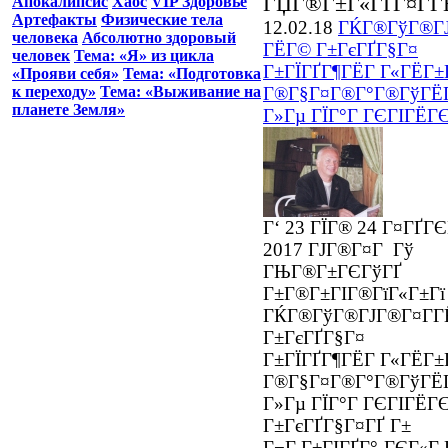
ГЏГ®Г±Г«ГҐГ¤Г­Г
Апокалипсис
Хаос
VIP Здоровье
Артефакты
Физические тела
12.02.18
ГЌГ®ГўГ®ГЈ
человека
Абсолютно здоровый
ГЁГ© Г±ГєГҐГ§Г¤
человек
Тема: «Я» из цикла
Г±ГЇГҐГ¶ГЁГ Г«ГЁГ±
«Прояви себя»
Тема: «Подготовка
Г®Г§Г¤Г®Г°Г®ГўГЁГ
к переходу»
Тема: «Выживание на
планете Земля»
Г»Гµ ГЇГ°Г ГЄГІГЁГ
Г‘ 23 ГЇГ® 24 Г¤ГҐГЄ
2017 ГЈГ®Г¤Г Гў
ГЊГ®Г±ГЄГўГҐ
Г±Г®Г±ГІГ®ГїГ«Г±Гї
ГЌГ®ГўГ®ГЈГ®Г¤Г­
Г±ГєГҐГ§Г¤
Г±ГЇГҐГ¶ГЁГ Г«ГЁГ±
Г®Г§Г¤Г®Г°Г®ГўГЁГ
Г»Гµ ГЇГ°Г ГЄГІГЁГ
Г±ГєГҐГ§Г¤ГҐ Г±
Г¬Г Г±ГІГҐГ°-ГЄГ«Г