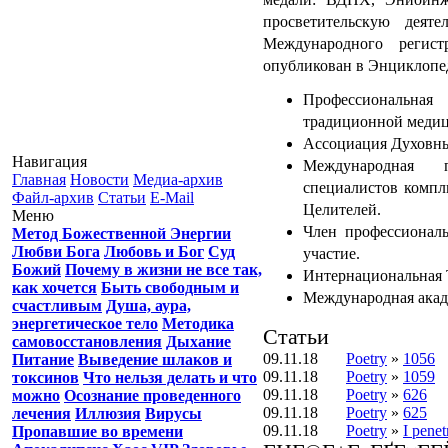
просветительскую деят
Международного регис
опубликован в Энциклоп
Профессиональна
традиционной медиц
Ассоциация Духовны
Навигация
Международная п
Главная
Новости
Медиа-архив
специалистов комп
Файл-архив
Статьи
E-Mail
Целителей.
Меню
Член профессиональ
Метод Божественной Энергии
Любви Бога
Любовь и Бог
Суд
участие.
Божий
Почему в жизни не все так,
Интернациональная 
как хочется
Быть свободным и
Международная акад
счастливым
Душа, аура,
энергетическое тело
Методика
Статьи
самовосстановления
Дыхание
09.11.18
Poetry
»
1056
Питание
Выведение шлаков и
09.11.18
Poetry
»
1059
токсинов
Что нельзя делать и что
09.11.18
Poetry
»
626
можно
Осознание проведенного
09.11.18
Poetry
»
625
лечения
Иллюзия
Вирусы
09.11.18
Poetry
»
I penet
Пропавшие во времени